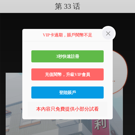
第 33 话
VIP卡過期，賬戶閱幣不足
3秒快速註冊
充值閱幣，升級VIP會員
登陸賬戶
本內容只免費提供小部分試看