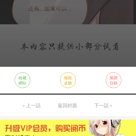
收藏
報錯
展開
網站
反饋
目錄
« 上一話
返回封面
下一話 »