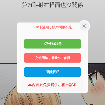
第7话-射在裡面也沒關係
VIP卡過期，賬戶閱幣不足
3秒快速註冊
充值閱幣，升級VIP會員
登陸賬戶
本內容只免費提供小部分試看