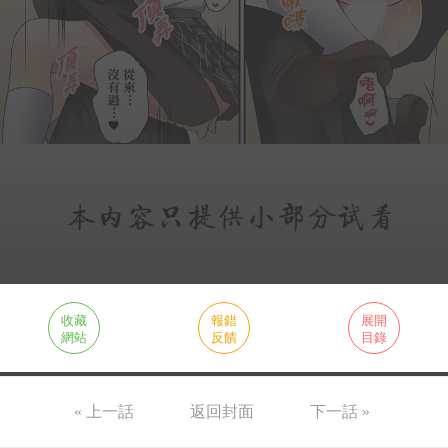
收藏
報錯
展開
網站
反饋
目錄
« 上一話
返回封面
下一話 »