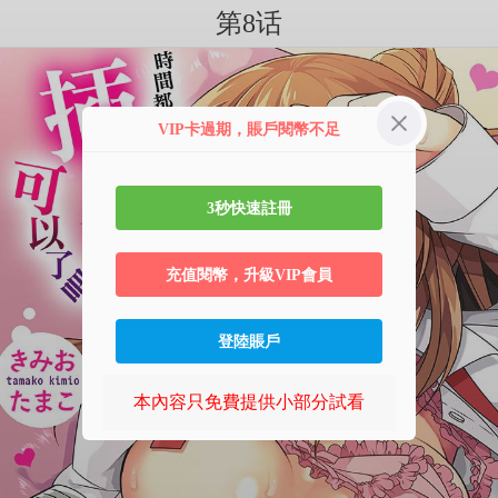
第8话
VIP卡過期，賬戶閱幣不足
3秒快速註冊
充值閱幣，升級VIP會員
登陸賬戶
本內容只免費提供小部分試看