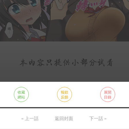
收藏
報錯
展開
網站
反饋
目錄
« 上一話
返回封面
下一話 »