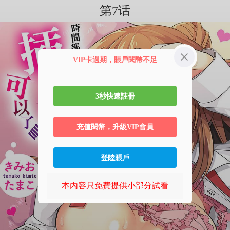
第7话
VIP卡過期，賬戶閱幣不足
3秒快速註冊
充值閱幣，升級VIP會員
登陸賬戶
本內容只免費提供小部分試看