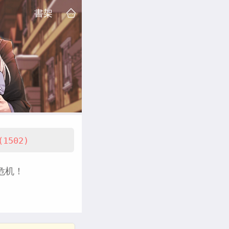
書架
(1502)
危机！