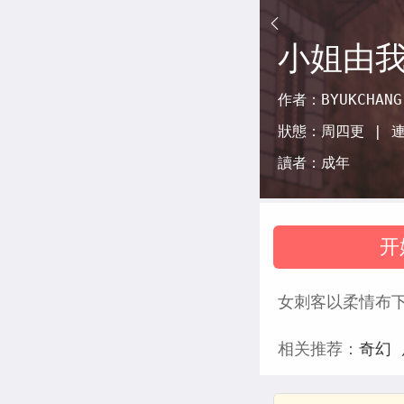
小姐由
作者：
BYUKCHANG
狀態：
周四更 |
讀者：
成年
开
女刺客以柔情布
相关推荐：
奇幻