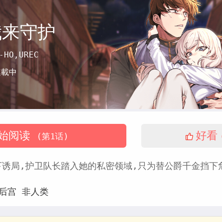
我来守护
-HO,UREC
連載中
始阅读
好看
(第1话)
下诱局,护卫队长踏入她的私密领域,只为替公爵千金挡下
后宫
非人类