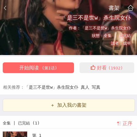
書架
「是三不是世w」杀生院女仆
作者：
「是三不是世w」杀生院女仆
狀態：
全集 |
已完結
讀者：
成年
开始阅读
好看
(第1话)
(1932)
相关推荐：
「是三不是世w」杀生院女仆
真人
写真
+ 加入我の書架
正序
全集 | 已完結 (1)
第 1