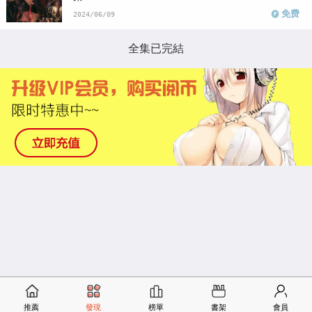
免费
2024/06/09
全集已完結
推薦
發現
榜單
書架
會員