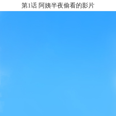
第1话 阿姨半夜偷看的影片